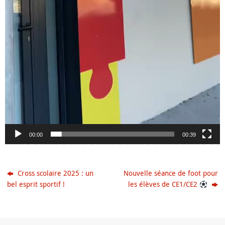
00:00
00:39
Cross scolaire 2025 : un
Nouvelle séance de foot pour
bel esprit sportif !
les élèves de CE1/CE2