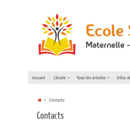
Passer
au
contenu
Passer
Accueil
L’école
Tous les articles
Infos d
au
contenu
Accueil
Contacts
Contacts