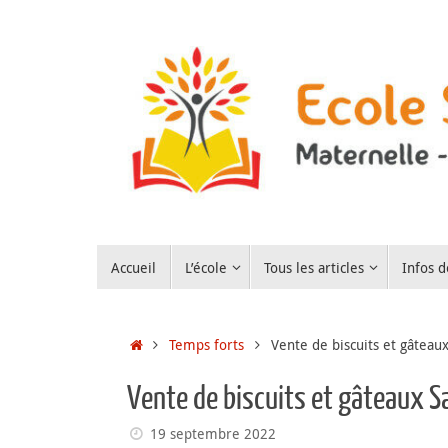
Passer
au
contenu
Passer
Accueil
L’école
Tous les articles
Infos d
au
contenu
Accueil
Temps forts
Vente de biscuits et gâteaux
Vente de biscuits et gâteaux S
19 septembre 2022