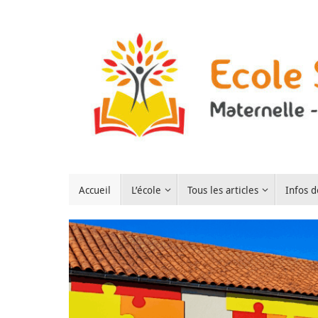
Passer
au
contenu
Passer
Accueil
L’école
Tous les articles
Infos d
au
contenu