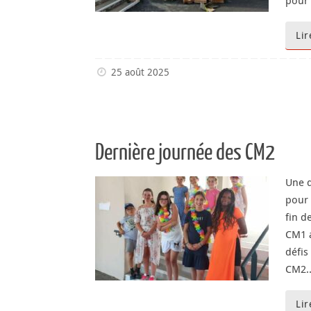
pour 
Lir
25 août 2025
Dernière journée des CM2
Une d
pour
fin d
CM1 a
défis
CM2.
Lir