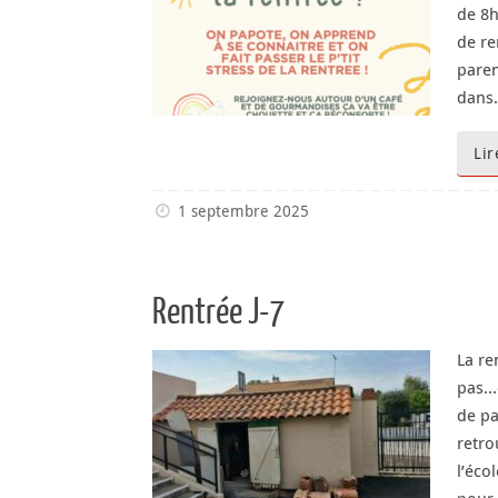
de 8h
de re
paren
dans
Lir
1 septembre 2025
Rentrée J-7
La re
pas…e
de p
retro
l’éco