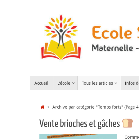
Passer
au
contenu
Passer
Accueil
L’école
Tous les articles
Infos d
au
contenu
Accueil
Archive par catégorie "Temps forts"
(Page 4
Vente brioches et gâches
Comme 