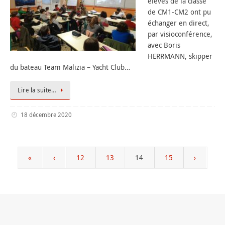
élèves de la classe
de CM1-CM2 ont pu
échanger en direct,
par visioconférence,
avec Boris
HERRMANN, skipper
du bateau Team Malizia – Yacht Club…
Lire la suite…
18 décembre 2020
«
‹
12
13
14
15
›