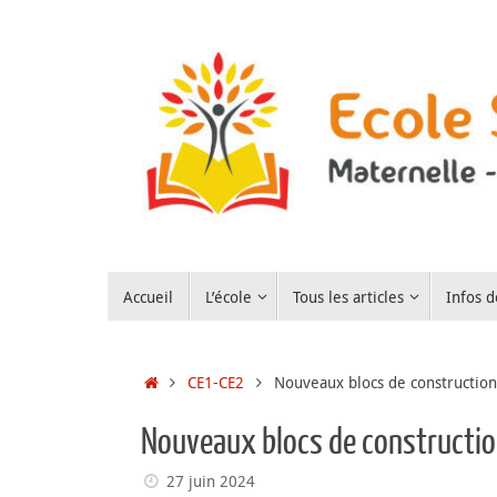
Passer
au
contenu
Passer
Accueil
L’école
Tous les articles
Infos d
au
contenu
Accueil
CE1-CE2
Nouveaux blocs de constructio
Nouveaux blocs de constructi
27 juin 2024